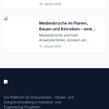
funktionierender Kompromiss.
19. Januar 2026
Medienbrüche im Planen,
Bauen und Betreiben – eine
systemische Betrachtung
Medienbrüche sind kein
Anwenderfehler, sondern ein
Strukturproblem. Warum Excel, E-Mail
12. Januar 2026
und Dateien Planen, Bauen und
Betreiben systematisch ausbremsen.
Die Plattform für Dokumenten-, Objekt- und
Ereignisverwaltung in Industrie- und
Engineering-Projekten.