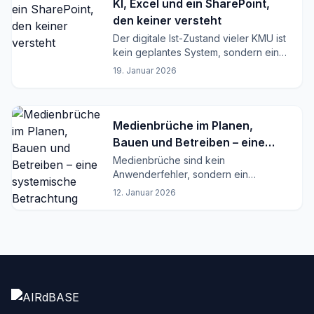
KI, Excel und ein SharePoint,
den keiner versteht
Der digitale Ist-Zustand vieler KMU ist
kein geplantes System, sondern ein
funktionierender Kompromiss.
19. Januar 2026
Medienbrüche im Planen,
Bauen und Betreiben – eine
systemische Betrachtung
Medienbrüche sind kein
Anwenderfehler, sondern ein
Strukturproblem. Warum Excel, E-Mail
12. Januar 2026
und Dateien Planen, Bauen und
Betreiben systematisch ausbremsen.